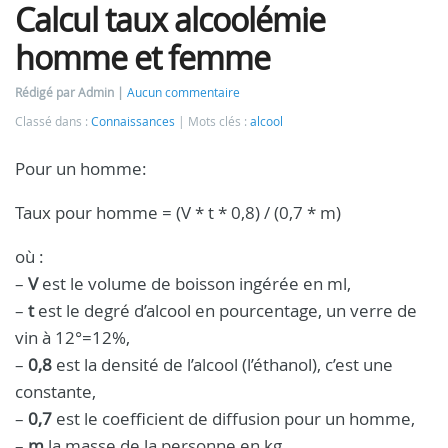
Calcul taux alcoolémie
homme et femme
Rédigé par Admin
Aucun commentaire
Classé dans :
Connaissances
Mots clés :
alcool
Pour un homme:
Taux pour homme = (V * t * 0,8) / (0,7 * m)
où :
–
V
est le volume de boisson ingérée en ml,
–
t
est le degré d’alcool en pourcentage, un verre de
vin à 12°=12%,
–
0,8
est la densité de l’alcool (l’éthanol), c’est une
constante,
–
0,7
est le coefficient de diffusion pour un homme,
–
m
la masse de la personne en kg.