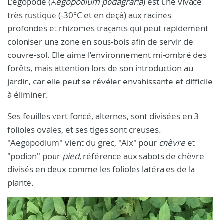
L’égopode (
Aegopodium podagraria
) est une vivace
très rustique (-30°C et en deçà) aux racines
profondes et rhizomes traçants qui peut rapidement
coloniser une zone en sous-bois afin de servir de
couvre-sol. Elle aime l’environnement mi-ombré des
forêts, mais attention lors de son introduction au
jardin, car elle peut se révéler envahissante et difficile
à éliminer.
Ses feuilles vert foncé, alternes, sont divisées en 3
folioles ovales, et ses tiges sont creuses.
"Aegopodium" vient du grec, "Aix" pour
chèvre
et
"podion" pour
pied
, référence aux sabots de chèvre
divisés en deux comme les folioles latérales de la
plante.