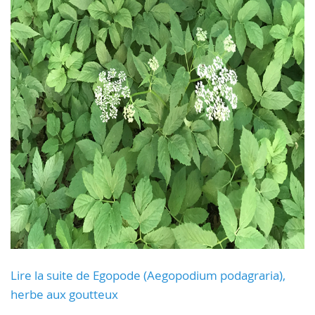
Lire la suite de Egopode (Aegopodium podagraria),
herbe aux goutteux