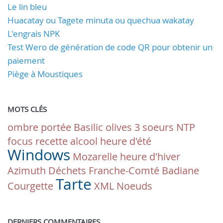
Le lin bleu
Huacatay ou Tagete minuta ou quechua wakatay
L'engrais NPK
Test Wero de génération de code QR pour obtenir un
paiement
Piège à Moustiques
MOTS CLÉS
ombre portée
Basilic
olives
3 soeurs
NTP
focus
recette
alcool
heure d'été
Windows
Mozarelle
heure d'hiver
Azimuth
Déchets
Franche-Comté
Badiane
Tarte
Courgette
XML
Noeuds
DERNIERS COMMENTAIRES