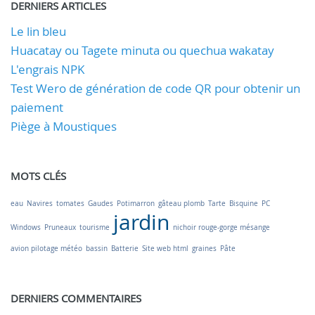
DERNIERS ARTICLES
Le lin bleu
Huacatay ou Tagete minuta ou quechua wakatay
L'engrais NPK
Test Wero de génération de code QR pour obtenir un
paiement
Piège à Moustiques
MOTS CLÉS
eau
Navires
tomates
Gaudes
Potimarron
gâteau plomb
Tarte
Bisquine
PC
jardin
Windows
Pruneaux
tourisme
nichoir rouge-gorge mésange
avion pilotage météo
bassin
Batterie
Site web html
graines
Pâte
DERNIERS COMMENTAIRES