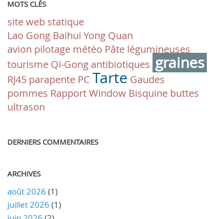
MOTS CLÉS
site web statique
Lao Gong Baihui Yong Quan
avion pilotage météo
Pâte
légumineuses
graines
tourisme
Qi-Gong
antibiotiques
Tarte
RJ45
parapente
PC
Gaudes
pommes
Rapport
Window
Bisquine
buttes
ultrason
DERNIERS COMMENTAIRES
ARCHIVES
août 2026
(1)
juillet 2026
(1)
juin 2026
(2)