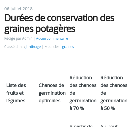
06 juillet 2018
Durées de conservation des
graines potagères
Rédigé par Admin
Aucun commentaire
Classé dans :
Jardinage
Mots clés :
graines
Réduction
Réduction
Liste des
Chances de
des chances
des chance
fruits et
germination
de
de
légumes
optimales
germination
germinatio
à 70 %
à 50 %
A partir de
Au bout