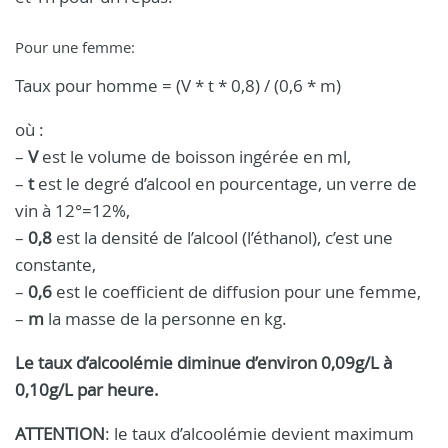
Pour une femme:
Taux pour homme = (V * t * 0,8) / (0,6 * m)
où :
–
V
est le volume de boisson ingérée en ml,
–
t
est le degré d’alcool en pourcentage, un verre de
vin à 12°=12%,
–
0,8
est la densité de l’alcool (l’éthanol), c’est une
constante,
–
0,6
est le coefficient de diffusion pour une femme,
–
m
la masse de la personne en kg.
Le taux d’alcoolémie diminue d’environ 0,09g/L à
0,10g/L par heure.
ATTENTION
: le taux d’alcoolémie devient maximum