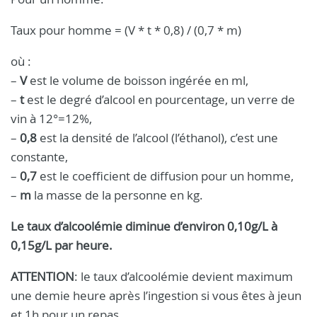
Taux pour homme = (V * t * 0,8) / (0,7 * m)
où :
–
V
est le volume de boisson ingérée en ml,
–
t
est le degré d’alcool en pourcentage, un verre de
vin à 12°=12%,
–
0,8
est la densité de l’alcool (l’éthanol), c’est une
constante,
–
0,7
est le coefficient de diffusion pour un homme,
–
m
la masse de la personne en kg.
Le taux d’alcoolémie diminue d’environ 0,10g/L à
0,15g/L par heure.
ATTENTION
: le taux d’alcoolémie devient maximum
une demie heure après l’ingestion si vous êtes à jeun
et 1h pour un repas.