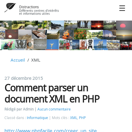
Distractions
Différents centres d'intérêts
et informations utiles
Accueil
XML
27 décembre 2015
Comment parser un
document XML en PHP
Rédigé par Admin
Aucun commentaire
Classé dans :
Informatique
Mots clés :
XML
,
PHP
http://www.phpfacile.com/creer_un_site_ …