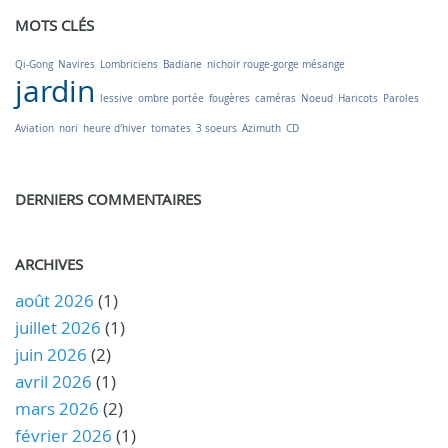
MOTS CLÉS
Qi-Gong
Navires
Lombriciens
Badiane
nichoir rouge-gorge mésange
jardin
lessive
ombre portée
fougères
caméras
Noeud
Haricots
Paroles
Aviation
nori
heure d'hiver
tomates
3 soeurs
Azimuth
CD
DERNIERS COMMENTAIRES
ARCHIVES
août 2026
(1)
juillet 2026
(1)
juin 2026
(2)
avril 2026
(1)
mars 2026
(2)
février 2026
(1)