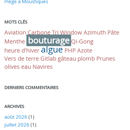
Piège à Moustiques
MOTS CLÉS
Aviation
Carbone
Tri
Window
Azimuth
Pâte
bouturage
Menthe
Qi-Gong
algue
heure d'hiver
PHP
Azote
Vers de terre
Gitlab
gâteau plomb
Prunes
olives
eau
Navires
DERNIERS COMMENTAIRES
ARCHIVES
août 2026
(1)
juillet 2026
(1)