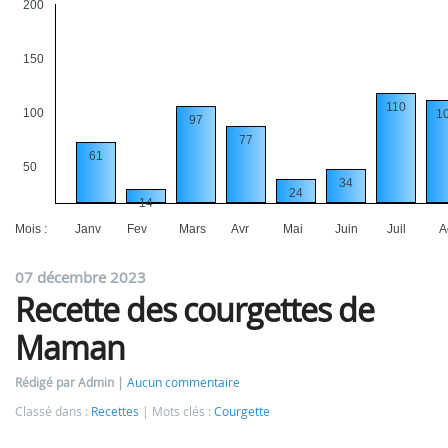
200
150
110
100
1
97
77
61
50
34
24
14
Mois :
Janv
Fev
Mars
Avr
Mai
Juin
Juil
A
07 décembre 2023
Recette des courgettes de
Maman
Rédigé par Admin
Aucun commentaire
Classé dans :
Recettes
Mots clés :
Courgette