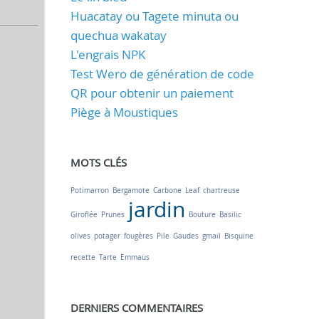
Huacatay ou Tagete minuta ou
quechua wakatay
L'engrais NPK
Test Wero de génération de code
QR pour obtenir un paiement
Piège à Moustiques
MOTS CLÉS
Potimarron
Bergamote
Carbone
Leaf
chartreuse
jardin
Giroflée
Prunes
Bouture
Basilic
olives
potager
fougères
Pile
Gaudes
gmail
Bisquine
recette
Tarte
Emmaüs
DERNIERS COMMENTAIRES