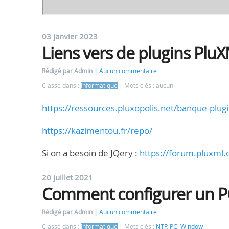
03 janvier 2023
Liens vers de plugins Plu
Rédigé par Admin
Aucun commentaire
Classé dans :
Informatique
Mots clés : aucun
https://ressources.pluxopolis.net/banque-plugi
https://kazimentou.fr/repo/
Si on a besoin de JQery :
https://forum.pluxml.o
20 juillet 2021
Comment configurer un P
Rédigé par Admin
Aucun commentaire
Classé dans :
Informatique
Mots clés :
NTP
,
PC
,
Window