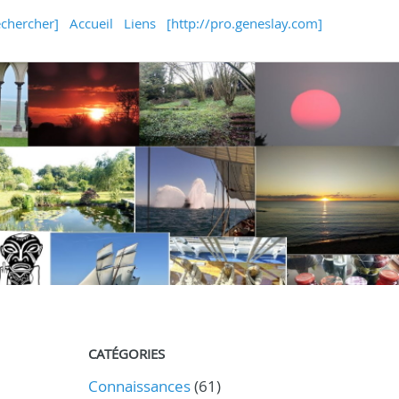
echercher]
Accueil
Liens
[http://pro.geneslay.com]
CATÉGORIES
Connaissances
(61)