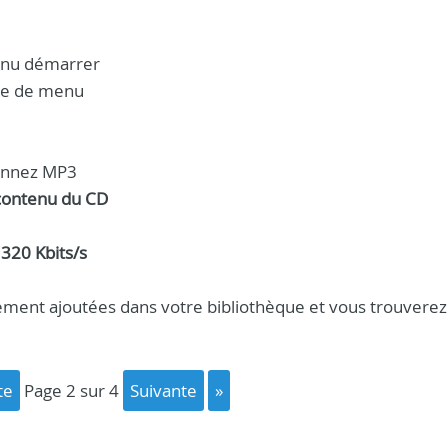
menu démarrer
rre de menu
onnez MP3
contenu du CD
e
320 Kbits/s
ment ajoutées dans votre bibliothèque et vous trouverez
te
page 2 sur 4
suivante
»