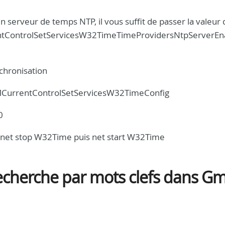
serveur de temps NTP, il vous suffit de passer la valeur 
ControlSetServicesW32TimeTimeProvidersNtpServerEna
chronisation
CurrentControlSetServicesW32TimeConfig
0
 net stop W32Time puis net start W32Time
cherche par mots clefs dans Gm