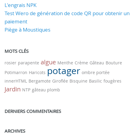
L'engrais NPK
Test Wero de génération de code QR pour obtenir un
paiement
Piège à Moustiques
MOTS CLÉS
algue
rosier
parapente
Menthe
Crème
Gâteau
Bouture
potager
Potimarron
Haricots
ombre portée
innerHTML
Bergamote
Giroflée
Bisquine
Basilic
fougères
Jardin
NTP
gâteau plomb
DERNIERS COMMENTAIRES
ARCHIVES