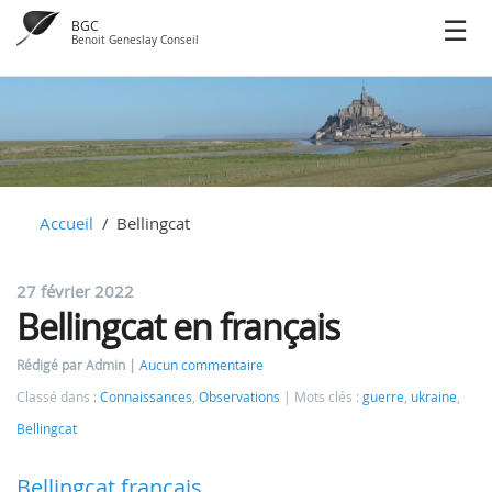
BGC
Benoit Geneslay Conseil
Accueil
Bellingcat
27 février 2022
Bellingcat en français
Rédigé par Admin
Aucun commentaire
Classé dans :
Connaissances
,
Observations
Mots clés :
guerre
,
ukraine
,
Bellingcat
Bellingcat français