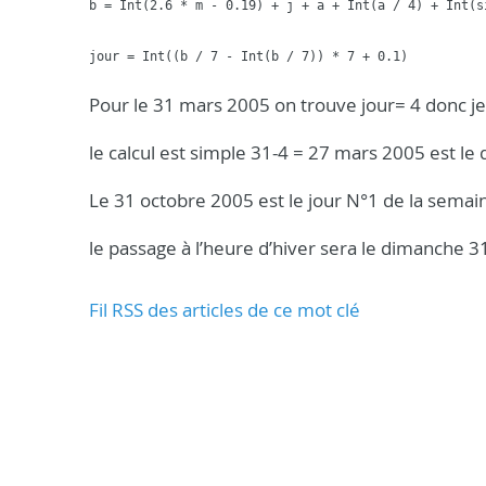
b = Int(2.6 * m - 0.19) + j + a + Int(a / 4) + Int(s
jour = Int((b / 7 - Int(b / 7)) * 7 + 0.1)
Pour le 31 mars 2005 on trouve jour= 4 donc j
le calcul est simple 31-4 = 27 mars 2005 est l
Le 31 octobre 2005 est le jour N°1 de la semai
le passage à l’heure d’hiver sera le dimanche 
Fil RSS des articles de ce mot clé