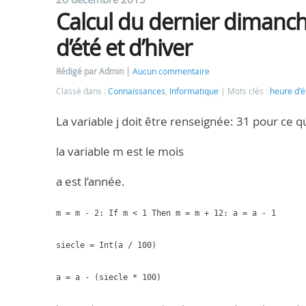
Calcul du dernier dimanch
d’été et d’hiver
Rédigé par Admin
Aucun commentaire
Classé dans :
Connaissances
,
Informatique
Mots clés :
heure d'é
La variable j doit être renseignée: 31 pour ce q
la variable m est le mois
a est l’année.
m = m - 2: If m < 1 Then m = m + 12: a = a - 1
siecle = Int(a / 100)
a = a - (siecle * 100)