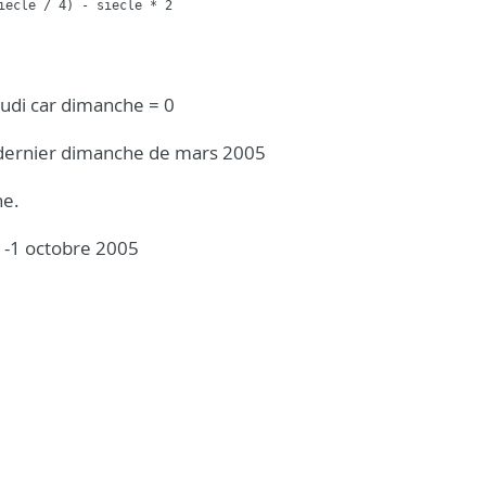
iecle / 4) - siecle * 2
eudi car dimanche = 0
e dernier dimanche de mars 2005
ne.
31-1 octobre 2005