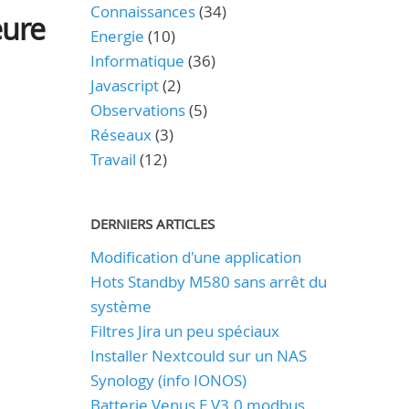
Connaissances
(34)
eure
Energie
(10)
Informatique
(36)
Javascript
(2)
Observations
(5)
Réseaux
(3)
Travail
(12)
DERNIERS ARTICLES
Modification d'une application
Hots Standby M580 sans arrêt du
système
Filtres Jira un peu spéciaux
Installer Nextcould sur un NAS
Synology (info IONOS)
Batterie Venus E V3.0 modbus