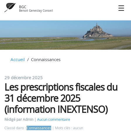
BGC
Benoit Geneslay Conseil
Accueil
Connaissances
29 décembre 2025
Les prescriptions fiscales du
31 décembre 2025
(information INEXTENSO)
Rédigé par Admin
Aucun commentaire
Classé dans :
Connaissances
Mots clés : aucun