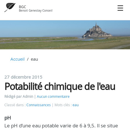
BGC
Benoit Geneslay Conseil
Accueil
eau
27 décembre 2015
Potabilité chimique de l'eau
Rédigé par Admin
Aucun commentaire
Classé dans :
Connaissances
Mots clés :
eau
pH
Le pH d’une eau potable varie de 6 à 9,5. Il se situe