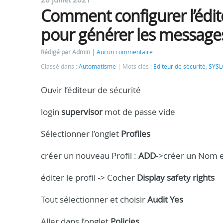
Comment configurer l’édit
pour générer les messag
Rédigé par Admin
Aucun commentaire
Classé dans :
Automatisme
Mots clés :
Editeur de sécurité
,
SYS
Ouvir l’éditeur de sécurité
login
supervisor
mot de passe vide
Sélectionner l’onglet
Profiles
créer un nouveau Profil :
ADD
->créer un Nom 
éditer le profil -> Cocher
Display safety rights
Tout sélectionner et choisir
Audit Yes
Aller dans l’onglet
Policies