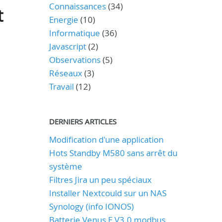
Connaissances
(34)
t
Energie
(10)
Informatique
(36)
Javascript
(2)
Observations
(5)
Réseaux
(3)
Travail
(12)
DERNIERS ARTICLES
Modification d'une application
Hots Standby M580 sans arrêt du
système
Filtres Jira un peu spéciaux
Installer Nextcould sur un NAS
Synology (info IONOS)
Batterie Venus E V3.0 modbus