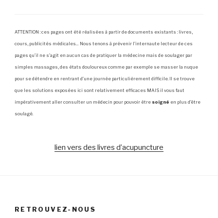
ATTENTION : ces pages ont été réalisées à partir de documents existants : livres,
cours, publicités médicales… Nous tenons à prévenir l’internaute lecteur de ces
pages qu’il ne s’agit en aucun cas de pratiquer la médecine mais de soulager par
simples massages, des états douloureux comme par exemple se masser la nuque
pour se détendre en rentrant d’une journée particulièrement difficile. Il se trouve
que les solutions exposées ici sont relativement efficaces MAIS il vous faut
impérativement aller consulter un médecin pour pouvoir être
soigné
en plus d’être
soulagé.
lien vers des livres d’acupuncture
RETROUVEZ-NOUS