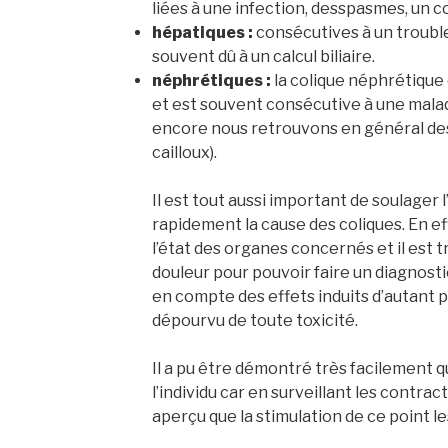
liées à une infection, desspasmes, un c
hépatiques :
consécutives à un trouble 
souvent dû à un calcul biliaire.
néphrétiques :
la colique néphrétique 
et est souvent consécutive à une maladi
encore nous retrouvons en général des 
cailloux).
Il est tout aussi important de soulager 
rapidement la cause des coliques. En ef
l’état des organes concernés et il est 
douleur pour pouvoir faire un diagnosti
en compte des effets induits d’autant p
dépourvu de toute toxicité.
Il a pu être démontré très facilement q
l’individu car en surveillant les contrac
aperçu que la stimulation de ce point l