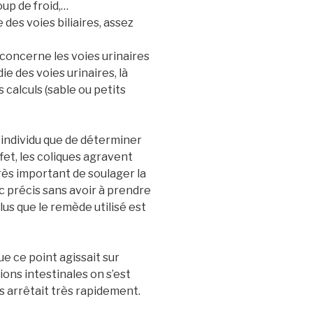
oup de froid,…
des voies biliaires, assez
concerne les voies urinaires
e des voies urinaires, là
calculs (sable ou petits
l’individu que de déterminer
fet, les coliques agravent
très important de soulager la
c précis sans avoir à prendre
lus que le remède utilisé est
ue ce point agissait sur
tions intestinales on s’est
es arrêtait très rapidement.