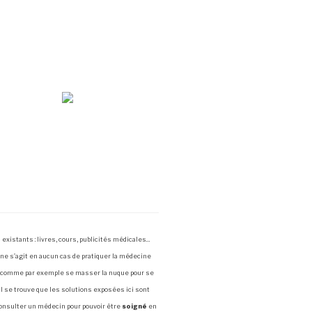
existants : livres, cours, publicités médicales…
 ne s’agit en aucun cas de pratiquer la médecine
x comme par exemple se masser la nuque pour se
Il se trouve que les solutions exposées ici sont
consulter un médecin pour pouvoir être
soigné
en