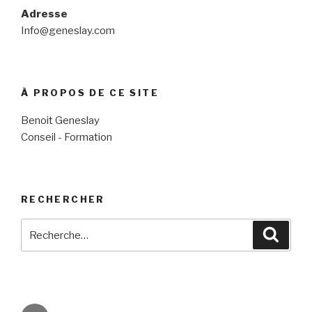
Adresse
Info@geneslay.com
À PROPOS DE CE SITE
Benoit Geneslay
Conseil - Formation
RECHERCHER
Recherche
Reche
pour
:
E-