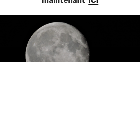
maintenant
ICI
LIENS INTERNES
Sites web de fabrication maison : anciens et nouveaux.
Sélectionnez une option de menu pour obtenir le site
Web.