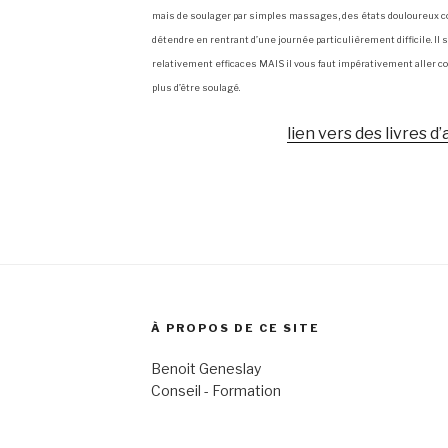
mais de soulager par simples massages, des états douloureux 
détendre en rentrant d’une journée particulièrement difficile. Il
relativement efficaces MAIS il vous faut impérativement aller c
plus d’être soulagé.
lien vers des livres 
À PROPOS DE CE SITE
Benoit Geneslay
Conseil - Formation