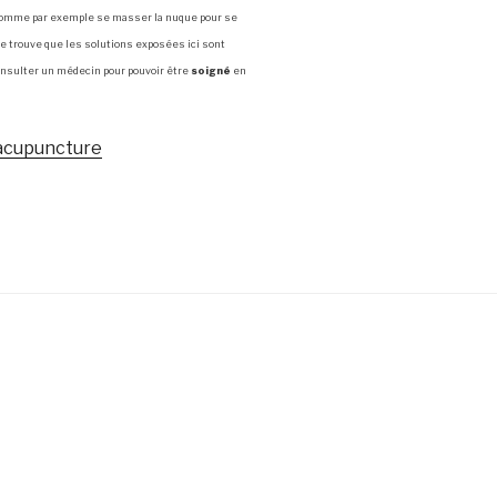
comme par exemple se masser la nuque pour se
 se trouve que les solutions exposées ici sont
onsulter un médecin pour pouvoir être
soigné
en
d’acupuncture