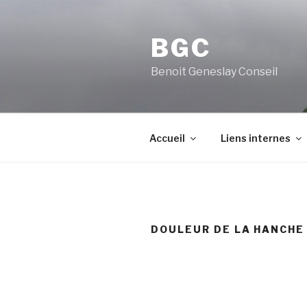
Aller
au
BGC
contenu
principal
Benoit Geneslay Conseil
Accueil
Liens internes
DOULEUR DE LA HANCHE