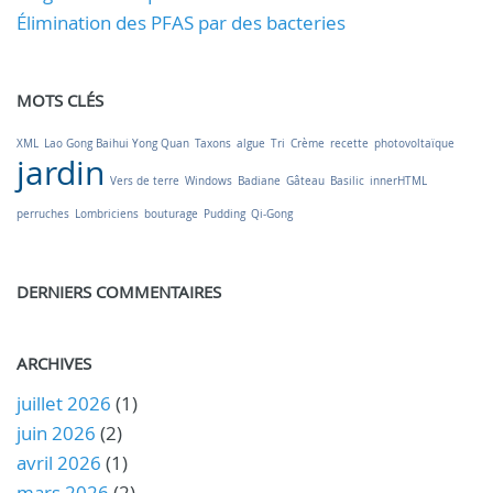
Élimination des PFAS par des bacteries
MOTS CLÉS
XML
Lao Gong Baihui Yong Quan
Taxons
algue
Tri
Crème
recette
photovoltaïque
jardin
Vers de terre
Windows
Badiane
Gâteau
Basilic
innerHTML
perruches
Lombriciens
bouturage
Pudding
Qi-Gong
DERNIERS COMMENTAIRES
ARCHIVES
juillet 2026
(1)
juin 2026
(2)
avril 2026
(1)
mars 2026
(2)