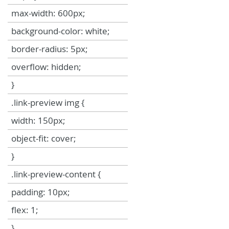
max-width: 600px;
background-color: white;
border-radius: 5px;
overflow: hidden;
}
.link-preview img {
width: 150px;
object-fit: cover;
}
.link-preview-content {
padding: 10px;
flex: 1;
}