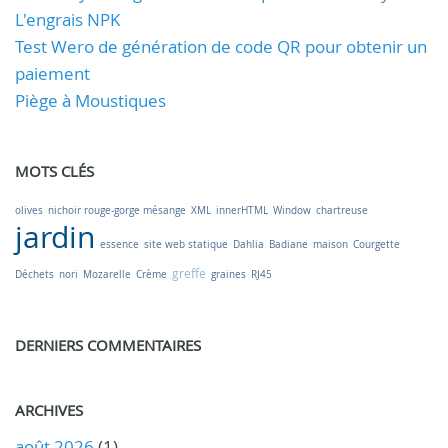
L'engrais NPK
Test Wero de génération de code QR pour obtenir un
paiement
Piège à Moustiques
MOTS CLÉS
olives
nichoir rouge-gorge mésange
XML
innerHTML
Window
chartreuse
jardin
essence
site web statique
Dahlia
Badiane
maison
Courgette
greffe
Déchets
nori
Mozarelle
Crème
graines
RJ45
DERNIERS COMMENTAIRES
ARCHIVES
août 2026
(1)