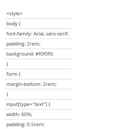
<style>
body {
font-family: Arial, sans-serif;
padding: 2rem;
background: #f0f0f0;
}
form {
margin-bottom: 2rem;
}
input[type="text"] {
width: 60%;
padding: 0.5rem;