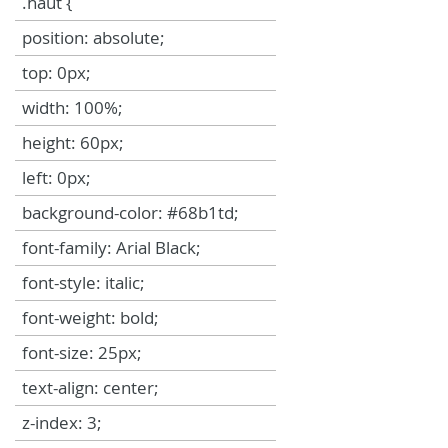
.haut {
position: absolute;
top: 0px;
width: 100%;
height: 60px;
left: 0px;
background-color: #68b1td;
font-family: Arial Black;
font-style: italic;
font-weight: bold;
font-size: 25px;
text-align: center;
z-index: 3;