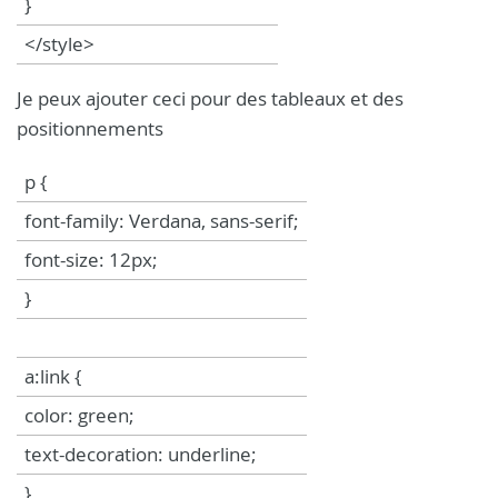
}
</style>
Je peux ajouter ceci pour des tableaux et des
positionnements
p {
font-family: Verdana, sans-serif;
font-size: 12px;
}
a:link {
color: green;
text-decoration: underline;
}