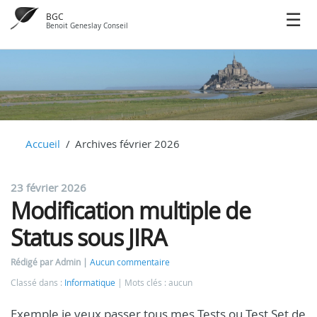
BGC
Benoit Geneslay Conseil
Accueil
Archives février 2026
23 février 2026
Modification multiple de
Status sous JIRA
Rédigé par Admin
Aucun commentaire
Classé dans :
Informatique
Mots clés : aucun
Exemple je veux passer tous mes Tests ou Test Set de